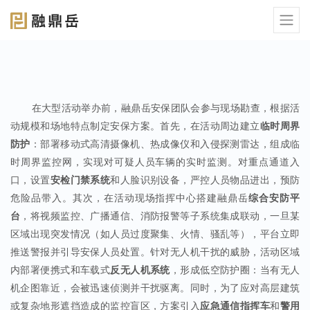
在大型活动举办前，
融鼎岳
安保团队会参与现场勘查，根据活
动规模和场地特点制定安保方案。首先，在活动周边建立
临时周界
防护
：部署移动式高清摄像机、热成像仪和入侵探测雷达，组成临
时周界监控网，实现对可疑人员车辆的实时监测。对重点通道入
口，设置
安检门禁系统
和人脸识别设备，严控人员物品进出，预防
危险品带入。其次，在活动现场指挥中心搭建
融鼎岳
综合安防平
台
，将视频监控、广播通信、消防报警等子系统集成联动，一旦某
区域出现突发情况（如人员过度聚集、火情、骚乱等），平台立即
推送警报并引导安保人员处置。针对无人机干扰的威胁，活动区域
内部署便携式和车载式
反无人机系统
，形成低空防护圈：当有无人
机企图靠近，会被迅速侦测并干扰驱离。同时，为了应对高层建筑
或复杂地形遮挡造成的监控盲区，方案引入
应急通信指挥车
和
警用