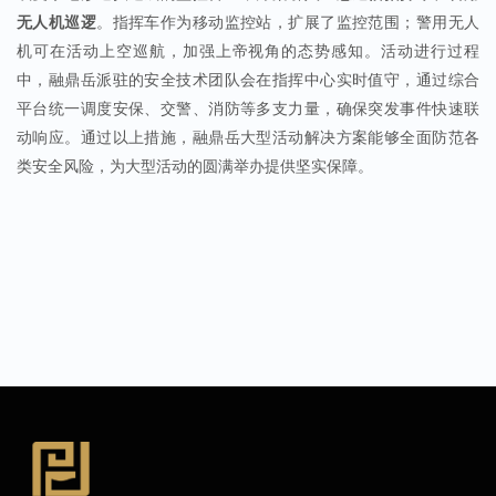
无人机巡逻
。指挥车作为移动监控站，扩展了监控范围；警用无人
机可在活动上空巡航，加强上帝视角的态势感知。活动进行过程
中，
融鼎岳
派驻的安全技术团队会在指挥中心实时值守，通过综合
平台统一调度安保、交警、消防等多支力量，确保突发事件快速联
动响应。通过以上措施，融鼎岳大型活动解决方案能够全面防范各
类安全风险，为大型活动的圆满举办提供坚实保障。